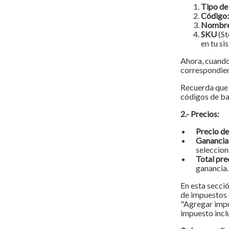
Tipo de
Código:
Nombr
SKU
(St
en tu s
Ahora, cuando
correspondien
Recuerda que e
códigos de bar
2.- Precios:
Precio d
Ganancia
seleccion
Total pre
ganancia.
En esta secció
de impuestos 
"Agregar impu
impuesto incl