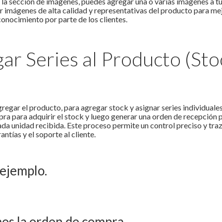
 la sección de imágenes, puedes agregar una o varias imágenes a tu
r imágenes de alta calidad y representativas del producto para mej
econocimiento por parte de los clientes.
ar Series al Producto (Sto
egar el producto, para agregar stock y asignar series individuales
a para adquirir el stock y luego generar una orden de recepción pa
da unidad recibida. Este proceso permite un control preciso y traza
antías y el soporte al cliente.
ejemplo.
os la orden de compra.