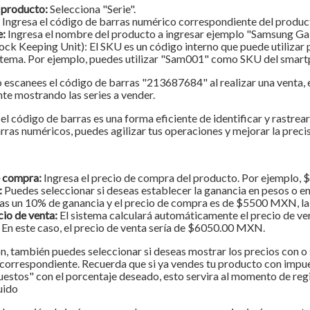
 producto:
Selecciona "Serie".
Ingresa el código de barras numérico correspondiente del produc
e:
Ingresa el nombre del producto a ingresar ejemplo
"Samsung Gal
ock Keeping Unit): El SKU es un código interno que puede utilizar p
istema. Por ejemplo, puedes utilizar "Sam001" como SKU del smart
 escanees el código de barras "213687684" al realizar una venta,
te mostrando las series a vender.
l código de barras es una forma eficiente de identificar y rastrear
ras numéricos, puedes agilizar tus operaciones y mejorar la precis
e compra:
Ingresa el precio de compra del producto. Por ejemplo
:
Puedes seleccionar si deseas establecer la ganancia en pesos o en
as un 10% de ganancia y el precio de compra es de $5500 MXN, l
cio de venta:
El sistema calculará automáticamente el precio de ve
 En este caso, el precio de venta sería de $6050.00 MXN.
n, también puedes seleccionar si deseas mostrar los precios con o 
correspondiente. Recuerda que si ya vendes tu producto con impuest
estos" con el porcentaje deseado, esto servira al momento de regi
uido