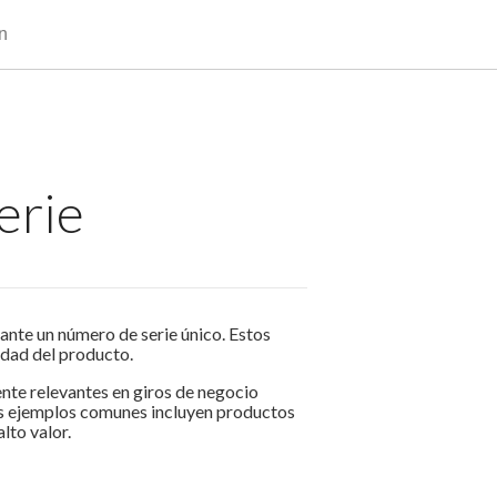
ón
erie
ante un número de serie único. Estos
idad del producto.
ente relevantes en giros de negocio
os ejemplos comunes incluyen productos
lto valor.