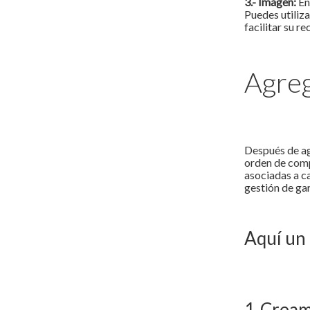
3.- Imagen:
En
Puedes utiliza
facilitar su r
Agreg
Después de agr
orden de compr
asociadas a ca
gestión de gar
Aquí un 
1-Cream