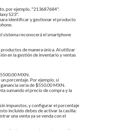
to, por ejemplo, "213687684".
axy S23".
ara identificar y gestionar el producto
phone.
 el sistema reconocerá el smartphone
 productos de manera única. Al utilizar
ión en la gestión de inventario y ventas
, $5500.00 MXN.
 un porcentaje. Por ejemplo, si
a ganancia sería de $550.00 MXN.
nta sumando el precio de compra y la
sin impuestos, y configurar el porcentaje
o incluido debes de activar la casilla:
strar una venta ya se venda con el