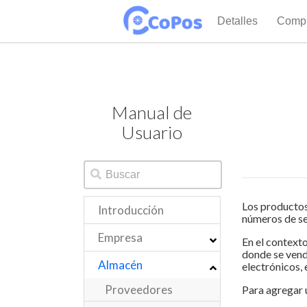
Detalles
Compr
Manual de
Usuario
Los productos 
Introducción
números de ser
Empresa
En el contexto
donde se vend
Almacén
electrónicos, 
Proveedores
Para agregar u