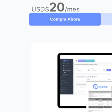
20
USD$
/mes
Compra Ahora