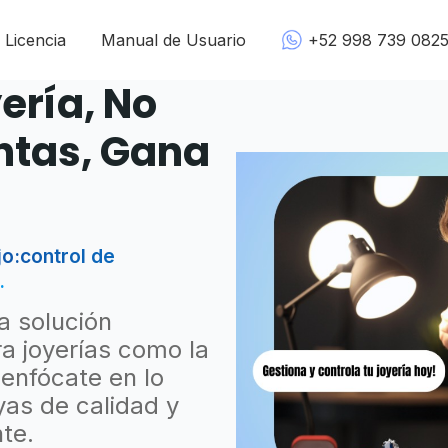
Licencia
Manual de Usuario
+52 998 739 082
ería, No
ntas, Gana
jo:control de
.
a solución
a joyerías como la
 enfócate en lo
yas de calidad y
nte.